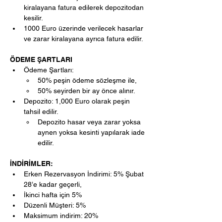
kiralayana fatura edilerek depozitodan 
kesilir. 
1000 Euro üzerinde verilecek hasarlar 
ve zarar kiralayana ayrıca fatura edilir.
ÖDEME ŞARTLARI
Ödeme Şartları:
50% peşin ödeme sözleşme ile,
50% seyirden bir ay önce alınır.
Depozito: 1,000 Euro olarak peşin 
tahsil edilir.
Depozito hasar veya zarar yoksa 
aynen yoksa kesinti yapılarak iade 
edilir.
İNDİRİMLER:
Erken Rezervasyon İndirimi: 5% Şubat 
28’e kadar geçerli,
İkinci hafta için 5%
Düzenli Müşteri: 5%
Maksimum indirim: 20%