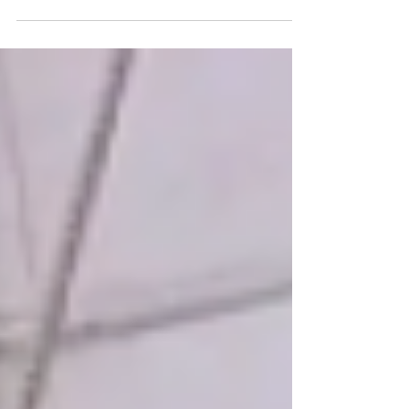
1. Liderlik Teknede kaptansanız, lider sizsiniz.
Teknede her zaman bir ekibiniz/ekibiniz var -
arkadaşlarınız, aileniz veya iş...