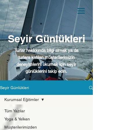
Boom
Yelken
Yelkenli Turu ve Eğitimi
Seyir Günlükleri
Turlar hakkkında bilgi almak ya da
turlara katılan müşterilerimizin
deneyimlerini okumak için seyir
günlüklerini takip edin.
Seyir Günlükleri
Kurumsal Eğitimler
Tüm Yazılar
Yoga & Yelken
Müşterilerimizden