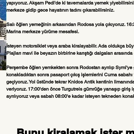
yapıyoruz. Akşam Pedi'de ki tavernalarda yemek yiyebilirsin
merkeze gidip gece hayatının tadını çıkarabilirsiniz.
Salı öğlen yemeğinin arkasından Rodosa yola çıkıyoruz. 16:3
Marina merkeze yürüme mesafesi. 
İsteyen motorsiklet veya araba kiralayabilir. Ada oldukça büy
Plajları mavi ile beyazın birbirine karıştığı dalgaları arasınd
Perşembe öğlen yemkekten sonra Rodostan ayrılıp Symi'ye 
konakladıktan sonra pasaport çıkış işlemlerini Cuma sabahı 
geçiyoruz. Yol üstünde tekrar Knidos Antik kentinin limanınd
veriyoruz. 17:00'den önce Turgutreis gümrüğe yanaşıp giriş 
ayrılıyoruz veya sabah 08:00'e kadar isteyen tekneden konakl
Bunu kiralamak ister m