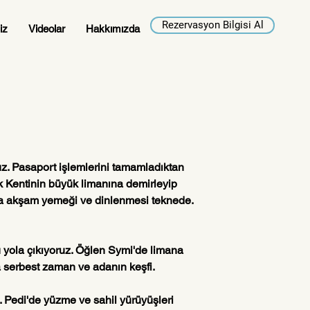
Rezervasyon Bilgisi Al
iz
Videolar
Hakkımızda
z. Pasaport işlemlerini tamamladıktan 
 Kentinin büyük limanına demirleyip 
a akşam yemeği ve dinlenmesi teknede. 
 yola çıkıyoruz. Öğlen Symi'de limana 
 serbest zaman ve adanın keşfi. 
 Pedi'de yüzme ve sahil yürüyüşleri 