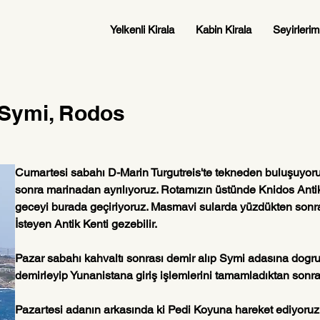
Yelkenli Kirala
Kabin Kirala
Seyirlerim
 Symi, Rodos
Cumartesi sabahı D-Marin Turgutreis'te tekneden buluşuyoru
sonra marinadan ayrılıyoruz. Rotamızın üstünde Knidos Antik
geceyi burada geçiriyoruz. Masmavi sularda yüzdükten sonr
İsteyen Antik Kenti gezebilir.
Pazar sabahı kahvaltı sonrası demir alıp Symi adasına dogru
demirleyip Yunanistana giriş işlemlerini tamamladıktan sonra
Pazartesi adanın arkasında ki Pedi Koyuna hareket ediyoruz.