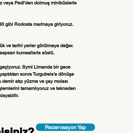
iz veya Pedi'den dolmuş minibüslerle 
0 gibi Rodosta marinaya giriyoruz. 
ük ve tarihi yerler görülmeye değer. 
a sapsarı kumsallarla süslü.
geçiyoruz. Symi Limanda bir gece 
yaptıktan sonra Turgutreis'e dönüşe 
a demir atıp yüzme ve çay molası 
işlemlerini tamamlıyoruz ve tekneden 
ayabilir.
Rezervasyon Yap
isiniz?