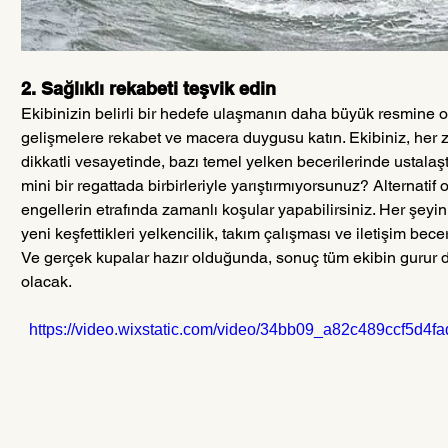
2. Sağlıklı rekabeti teşvik edin
Ekibinizin belirli bir hedefe ulaşmanın daha büyük resmine 
gelişmelere rekabet ve macera duygusu katın. Ekibiniz, her 
dikkatli vesayetinde, bazı temel yelken becerilerinde ustalaşt
mini bir regattada birbirleriyle yarıştırmıyorsunuz? Alternatif
engellerin etrafında zamanlı koşular yapabilirsiniz. Her şeyi
yeni keşfettikleri yelkencilik, takım çalışması ve iletişim be
Ve gerçek kupalar hazır olduğunda, sonuç tüm ekibin gurur du
olacak.
https://video.wixstatic.com/video/34bb09_a82c489ccf5d4