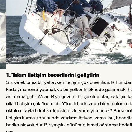
1. Takım iletişim becerilerini geliştirin
Siz ve ekibiniz bir yattayken iletişim çok önemlidir. Rıhtım
kadar, manevra yapmak ve bir yelkenli teknede gezinmek, herk
anlamına gelir. A'dan B'ye güvenli bir şekilde ulaşmak için ka
etkili iletişim çok önemlidir.Yöneticilerinizden birinin otoma
ekibin sırayla liderlik etmesine izin vermiyorsunuz? Personelin
iletişim kurma konusunda yardıma ihtiyacı varsa, bu, becerile
harika bir yoludur. Bir yatçılık gününün temel öğrenme hedefl
var.