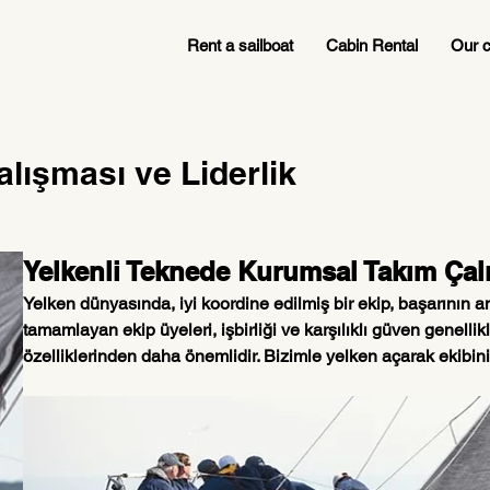
Rent a sailboat
Cabin Rental
Our c
lışması ve Liderlik
Yelkenli Teknede Kurumsal Takım Çal
Yelken dünyasında, iyi koordine edilmiş bir ekip, başarının ana 
tamamlayan ekip üyeleri, işbirliği ve karşılıklı güven genellik
özelliklerinden daha önemlidir. Bizimle yelken açarak ekibiniz