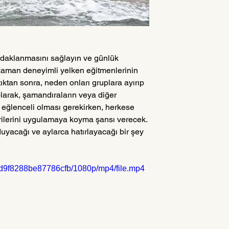
odaklanmasını sağlayın ve günlük 
zaman deneyimli yelken eğitmenlerinin 
ıktan sonra, neden onları gruplara ayırıp 
 olarak, şamandıraların veya diğer 
n eğlenceli olması gerekirken, herkese 
cerilerini uygulamaya koyma şansı verecek. 
yacağı ve aylarca hatırlayacağı bir şey 
fad9f8288be87786cfb/1080p/mp4/file.mp4