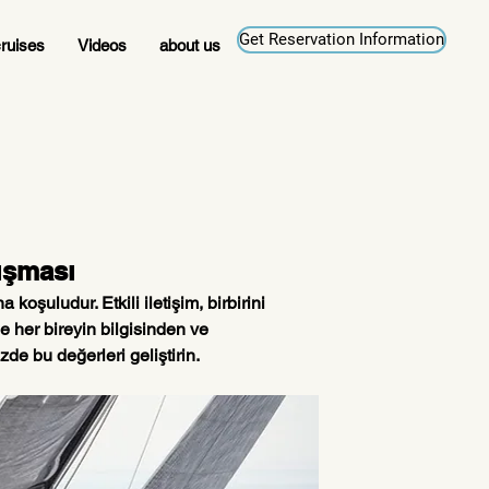
Get Reservation Information
ruises
Videos
about us
ışması
koşuludur. Etkili iletişim, birbirini 
le her bireyin bilgisinden ve 
de bu değerleri geliştirin.